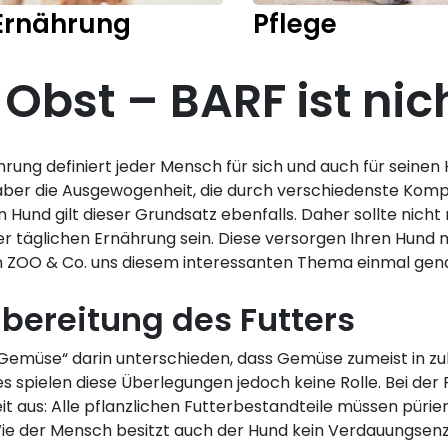
Ernährung
Pflege
bst – BARF ist nich
rung definiert jeder Mensch für sich und auch für seinen
ber die Ausgewogenheit, die durch verschiedenste Komp
 Hund gilt dieser Grundsatz ebenfalls. Daher sollte nich
er täglichen Ernährung sein. Diese versorgen Ihren Hund m
 ZOO & Co. uns diesem interessanten Thema einmal gena
ereitung des Futters
 „Gemüse“ darin unterschieden, dass Gemüse zumeist in z
es spielen diese Überlegungen jedoch keine Rolle. Bei der
 aus: Alle pflanzlichen Futterbestandteile müssen pürie
e der Mensch besitzt auch der Hund kein Verdauungsenz