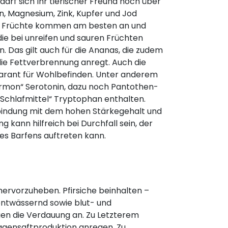
darf sich Ihr tierischer Freund noch über
n, Magnesium, Zink, Kupfer und Jod
ge Früchte kommen am besten an und
ie bei unreifen und sauren Früchten
. Das gilt auch für die Ananas, die zudem
die Fettverbrennung anregt. Auch die
Garant für Wohlbefinden. Unter anderem
hormon“ Serotonin, dazu noch Pantothen-
„Schlafmittel“ Tryptophan enthalten.
rbindung mit dem hohen Stärkegehalt und
g kann hilfreich bei Durchfall sein, der
s Barfens auftreten kann.
hervorzuheben. Pfirsiche beinhalten –
entwässernd sowie blut- und
egen die Verdauung an. Zu Letzterem
 Magensaftproduktion anregen. Zu