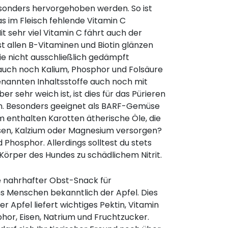
esonders hervorgehoben werden. So ist
s im Fleisch fehlende Vitamin C
it sehr viel Vitamin C fährt auch der
t allen B-Vitaminen und Biotin glänzen
sie nicht ausschließlich gedämpft
 auch noch Kalium, Phosphor und Folsäure
genannten Inhaltsstoffe auch noch mit
 sehr weich ist, ist dies für das Pürieren
en. Besonders geeignet als BARF-Gemüse
dem enthalten Karotten ätherische Öle, die
Eisen, Kalzium oder Magnesium versorgen?
Phosphor. Allerdings solltest du stets
 Körper des Hundes zu schädlichem Nitrit.
e nahrhafter Obst-Snack für
ns Menschen bekanntlich der Apfel. Dies
er Apfel liefert wichtiges Pektin, Vitamin
phor, Eisen, Natrium und Fruchtzucker.