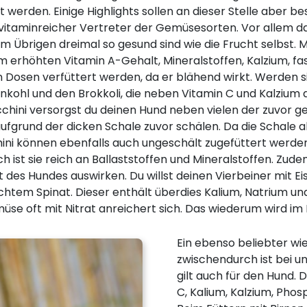
erden. Einige Highlights sollen an dieser Stelle aber b
 vitaminreicher Vertreter der Gemüsesorten. Vor allem da
im Übrigen dreimal so gesund sind wie die Frucht selbst. M
 erhöhten Vitamin A-Gehalt, Mineralstoffen, Kalzium, fas
gen Dosen verfüttert werden, da er blähend wirkt. Werden 
enkohl und den Brokkoli, die neben Vitamin C und Kalzium
ucchini versorgst du deinen Hund neben vielen der zuvor 
grund der dicken Schale zuvor schälen. Da die Schale aber
hini können ebenfalls auch ungeschält zugefüttert werd
ich ist sie reich an Ballaststoffen und Mineralstoffen. Zu
 des Hundes auswirken. Du willst deinen Vierbeiner mit 
htem Spinat. Dieser enthält überdies Kalium, Natrium und 
müse oft mit Nitrat anreichert sich. Das wiederum wird im
Ein ebenso beliebter wi
zwischendurch ist bei u
gilt auch für den Hund. D
C, Kalium, Kalzium, Phos