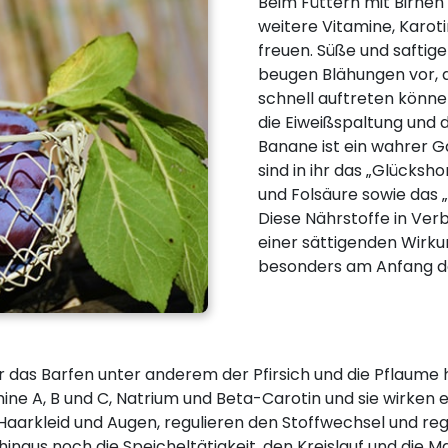
Beim Füttern mit Birnen 
weitere Vitamine, Karoti
freuen. Süße und safti
beugen Blähungen vor, d
schnell auftreten können
die Eiweißspaltung und 
Banane ist ein wahrer 
sind in ihr das „Glücks
und Folsäure sowie das 
Diese Nährstoffe in Ve
einer sättigenden Wirkun
besonders am Anfang de
ür das Barfen unter anderem der Pfirsich und die Pflaume 
ine A, B und C, Natrium und Beta-Carotin und sie wirken 
r Haarkleid und Augen, regulieren den Stoffwechsel und r
hinaus noch die Speicheltätigkeit, den Kreislauf und die