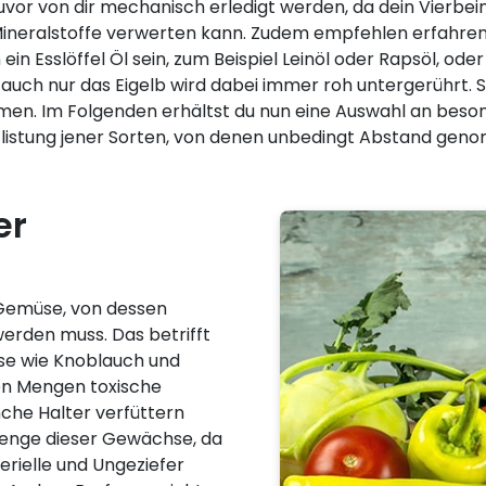
zuvor von dir mechanisch erledigt werden, da dein Vierbe
Mineralstoffe verwerten kann. Zudem empfehlen erfahre
ein Esslöffel Öl sein, zum Beispiel Leinöl oder Rapsöl, od
 auch nur das Eigelb wird dabei immer roh untergerührt. S
ehmen. Im Folgenden erhältst du nun eine Auswahl an bes
flistung jener Sorten, von denen unbedingt Abstand geno
er
 Gemüse, von dessen
erden muss. Das betrifft
se wie Knoblauch und
en Mengen toxische
che Halter verfüttern
Menge dieser Gewächse, da
erielle und Ungeziefer